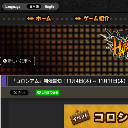
HappyWars
@Happ
BOX ONE VER.]
ル｜HAPPY WARS(ハッピーウォーズ)公式サイト [ XBOX 360,XBOX ONE VER.]
ームガイド
サポート | HAPPY WARS(ハッピーウォーズ)公式サイト [ XB
新しい記事へ
04,11,2021
「コロシアム」開催告知！11月4日(木) ～ 11月11日(木)