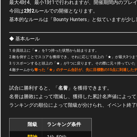
最大4対4、最小1対1で行われますが、開催期間内のプレ
今回は
2対2
ルールでの開催となります。
基本的なルールは「Bounty Hunters」と似ていますが少
◆ 基本ルール
1.全員頭上に「★」を1つ持った状態から始まります。
2.敵を倒すことでスコアを獲得でき、それに応じて頭上の「★」が最大3つま
3.リスポーンすると頭上の「★」が1つに戻ります。その際に元々持ってい
4.敵チームから
奪った「★」のチーム合計が、先に目標数の15点に到達した
試合に勝利すると、「
名誉
」を獲得できます。
名誉は勝敗によって増減し、獲得した累計名声値によって
ランキングの順位によって階級が分けられ、イベント終了
階級
ランキング条件