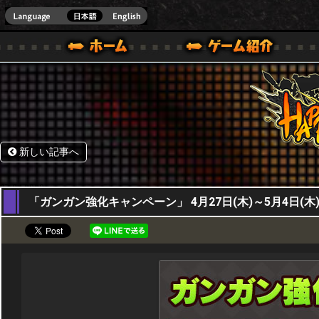
HappyWars
@Happ
BOX ONE VER.]
ル｜HAPPY WARS(ハッピーウォーズ)公式サイト [ XBOX 360,XBOX ONE VER.]
ームガイド
サポート | HAPPY WARS(ハッピーウォーズ)公式サイト [ XB
新しい記事へ
27,04,2023
「ガンガン強化キャンペーン」 4月27日(木)～5月4日(木