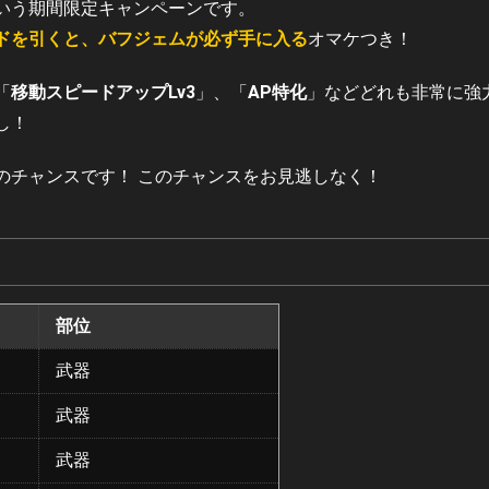
いう期間限定キャンペーンです。
ドを引くと、バフジェムが必ず手に入る
オマケつき！
「
移動スピードアップLv3
」、「
AP特化
」などどれも非常に強
し！
のチャンスです！ このチャンスをお見逃しなく！
部位
武器
武器
武器