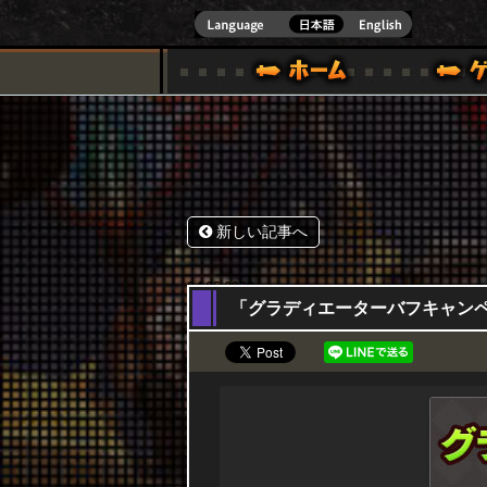
式サイト [ XBOX 360,XBOX ONE VER.]
スペシャル｜HAPPY WARS(ハッピーウォーズ)公式サイト [ XBOX 36
ゲームガイド
サポート | HAPPY WARS(ハ
新しい記事へ
04,05,2023
「グラディエーターバフキャンペーン