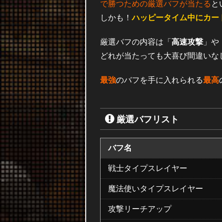
で勝つための厳選バフが当たる
と
しかも！
ハッピータイム中にカー
厳選バフの内容は「
高速攻撃
」や
どれが当たっても大喜び間違いな
最強
のバフを手に入れられる
最高
厳選バフリスト
バフ名
戦士タイプスレイヤー
魔法使いタイプスレイヤー
攻撃リーチアップ