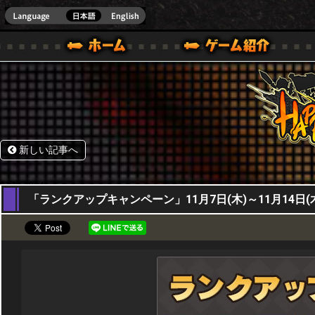
HappyWars
@Happ
BOX ONE VER.]
ル｜HAPPY WARS(ハッピーウォーズ)公式サイト [ XBOX 360,XBOX ONE VER.]
ームガイド
サポート | HAPPY WARS(ハッピーウォーズ)公式サイト [ XB
新しい記事へ
07,11,2024
「ランクアップキャンペーン」11月7日(木)～11月14日(