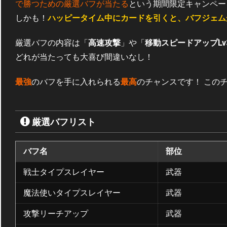
で勝つための厳選バフが当たる
という期間限定キャンペー
しかも！
ハッピータイム中にカードを引くと、バフジェム
厳選バフの内容は「
高速攻撃
」や「
移動スピードアップLv
どれが当たっても大喜び間違いなし！
最強
のバフを手に入れられる
最高
のチャンスです！ この
厳選バフリスト
バフ名
部位
戦士タイプスレイヤー
武器
魔法使いタイプスレイヤー
武器
攻撃リーチアップ
武器