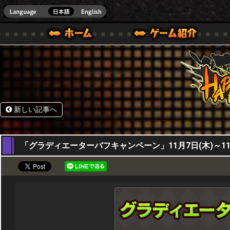
HappyWars
@Happ
BOX ONE VER.]
ル｜HAPPY WARS(ハッピーウォーズ)公式サイト [ XBOX 360,XBOX ONE VER.]
ームガイド
サポート | HAPPY WARS(ハッピーウォーズ)公式サイト [ XB
新しい記事へ
07,11,2024
「グラディエーターバフキャンペーン」11月7日(木)～11月