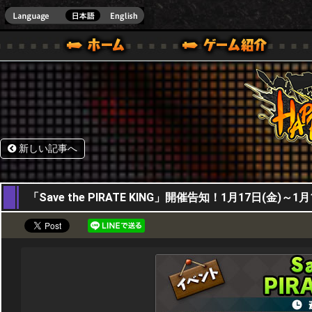
HappyWars
@Happ
BOX ONE VER.]
ル｜HAPPY WARS(ハッピーウォーズ)公式サイト [ XBOX 360,XBOX ONE VER.]
ームガイド
サポート | HAPPY WARS(ハッピーウォーズ)公式サイト [ XB
新しい記事へ
16,01,2025
「Save the PIRATE KING」開催告知！1月17日(金)～1月