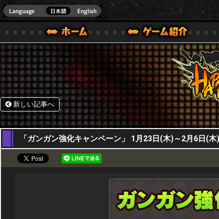
HappyWars
@Happ
BOX ONE VER.]
ル｜HAPPY WARS(ハッピーウォーズ)公式サイト [ XBOX 360,XBOX ONE VER.]
ームガイド
サポート | HAPPY WARS(ハッピーウォーズ)公式サイト [ XB
新しい記事へ
23,01,2025
「ガンガン強化キャンペーン」 1月23日(木)～2月6日(木