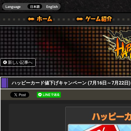
HappyWars
@Happ
BOX ONE VER.]
ル｜HAPPY WARS(ハッピーウォーズ)公式サイト [ XBOX 360,XBOX ONE VER.]
ームガイド
サポート | HAPPY WARS(ハッピーウォーズ)公式サイト [ XB
新しい記事へ
16,07,2015
ハッピーカード値下げキャンペーン (7月16日～7月22日)