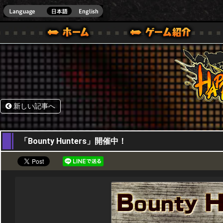
HappyWars
@Happ
BOX ONE VER.]
ル｜HAPPY WARS(ハッピーウォーズ)公式サイト [ XBOX 360,XBOX ONE VER.]
ームガイド
サポート | HAPPY WARS(ハッピーウォーズ)公式サイト [ XB
新しい記事へ
23,07,2015
「Bounty Hunters」開催中！