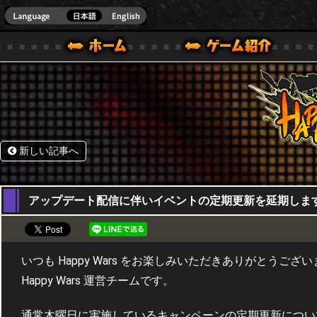
HappyWars
@Happ
BOX ONE VER.]
ル｜HAPPY WARS(ハッピーウォーズ)公式サイト [ XBOX 360,XBOX ONE VER.]
ームガイド
サポート | HAPPY WARS(ハッピーウォーズ)公式サイト [ XB
新しい記事へ
21,12,2017
アップデート配信に伴いイベントの定期更新を延期しま
いつも Happy Wars をお楽しみいただきありがとうござ
Happy Wars 運営チームです。
通常木曜日に実施しているキャンペーンの定期更新につい