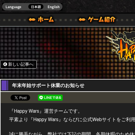
HappyWars
@Happ
BOX ONE VER.]
ル｜HAPPY WARS(ハッピーウォーズ)公式サイト [ XBOX 360,XBOX ONE VER.]
ームガイド
サポート | HAPPY WARS(ハッピーウォーズ)公式サイト [ XB
新しい記事へ
25,12,2017
年末年始サポート休業のお知らせ
『Happy Wars』運営チームです。
平素より『Happy Wars』ならびに公式Webサイトを
誠に勝手ながら、弊社では下記の期間、冬期休暇のため休