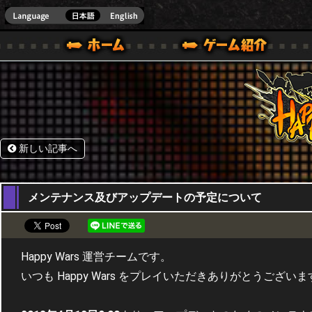
HappyWars
@Happ
BOX ONE VER.]
ル｜HAPPY WARS(ハッピーウォーズ)公式サイト [ XBOX 360,XBOX ONE VER.]
ームガイド
サポート | HAPPY WARS(ハッピーウォーズ)公式サイト [ XB
新しい記事へ
05,04,2018
メンテナンス及びアップデートの予定について
Happy Wars 運営チームです。
いつも Happy Wars をプレイいただきありがとうございま