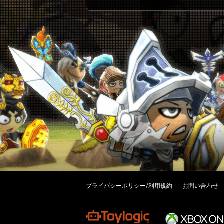
プライバシーポリシー/利用規約
お問い合わせ