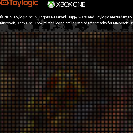
© 2015 Toylogic Inc. All Rights Reserved. Happy Wars and Toylogic are trademarks
Microsoft, Xbox One, Xbox related logos are registered trademarks for Microsoft C