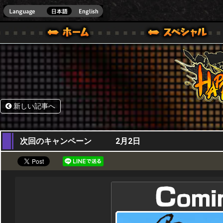
HappyWars
@Happ
.]
ウォーズ)公式サイト [ STEAM VER.]
新しい記事へ
20,01,2016
次回のキャンペーン 2月2日