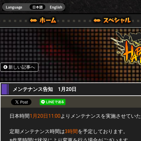
HappyWars
@Happ
.]
ウォーズ)公式サイト [ STEAM VER.]
新しい記事へ
19,01,2016
メンテナンス告知 1月20日
日本時間
1月20日11:00
よりメンテナンスを実施させていた
定期メンテナンス時間は
3時間
を予定しております。
※作業時間は状況により変更を行う場合がございます。