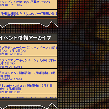
マルチプレイが遊べない不具合について
024-03-07 20:00:05
3月9日に開始したひよこのリーグ報酬の受け
取りの不具合につきまして
023-03-27 14:15:39
シーズンのランキングの不具合について
022-04-19 15:36:02
3月24日に発生したリーグ報酬の受け取りと
リーダーボード表示の不具合につきまして
022-04-01 11:18:45
「グラディエーターバフキャンペーン」8月6
【修正】コロシアムの報酬が受け取れない不
日(木)～8月13日(木)
具合について
026-08-06 18:00:54
021-11-18 18:00:14
「ランクアップキャンペーン」8月6日(木)～
コロシアムの報酬が受け取れない不具合につ
8月13日(木)
いて
026-08-06 18:00:52
021-11-12 16:59:06
「コロシアム」開催告知！8月6日(木)～8月
スペシャルチャレンジの不具合に対するお詫
13日(木)
びにつきまして
026-08-06 18:00:05
021-08-26 18:00:32
「Bounty Hunters」開催告知！7月31日
8月13日から8月16日まで発生したスペシャ
(金)～8月2日(日)
ルチャレンジボス報酬の不具合につきまして
026-07-30 18:00:46
021-08-16 16:00:43
「スタチュー大放出キャンペーン」7月30日
年末年始サポート休業のお知らせ
(木)～8月6日(木)
020-12-17 18:01:32
026-07-30 18:00:42