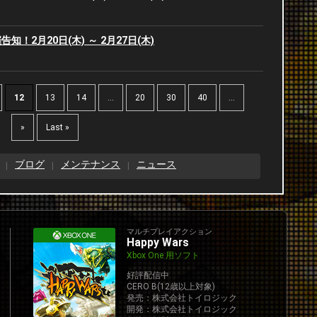
2
！2月20日(木) ～ 2月27日(木)
2
2
12
13
14
...
20
30
40
...
2
»
Last »
2
ブログ
メンテナンス
ニュース
2
マルチプレイアクション
2
Happy Wars
Xbox One 用ソフト
好評配信中
CERO B(12歳以上対象)
発売：株式会社トイロジック
開発：株式会社トイロジック