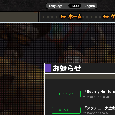
式サイト [ XBOX 360,XBOX ONE VER.]
スペシャル｜HAPPY WARS(ハッピーウォーズ)公式サイト [ XBOX 36
ゲームガイド
サポート | HAPPY WARS(ハ
「Bounty Hunt
イベント
2025-04-03 18:00:28
「スタチュー大放出キ
イベント
2025-04-03 18:00:24