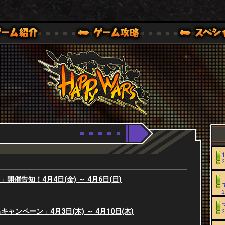
Youtube
HappyWars
@HappyWars
0,XBOX ONE VER.]
ッピーウォーズ)公式サイト [ XBOX 360,XBOX ONE VER.]
2
ers」開催告知！4月4日(金) ～ 4月6日(日)
2
ャンペーン」4月3日(木) ～ 4月10日(木)
2