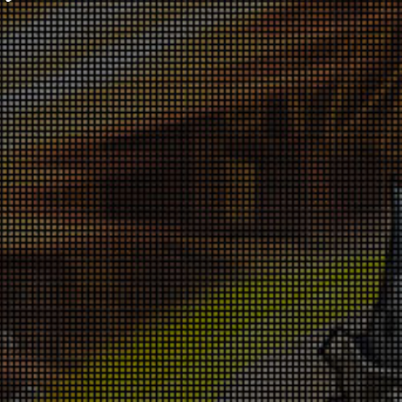
スターがっぽりキャンペーン 7月30日(木)～
【修正】協力モードの報酬が受け取れない不
8月6日(木)
具合について
026-07-30 18:00:37
020-11-06 11:40:40
「Castle Defense」開催告知！7月24日(金)
スペシャルチャレンジの不具合に対するお詫
～7月26日(日)
びにつきまして
026-07-23 18:00:30
020-06-04 18:01:46
「厳選バフジェムキャンペーン」7月23日
5月22日から5月25日まで発生したスペシャ
(木)～7月30日(木)
ルチャレンジボス報酬の不具合につきまして
026-07-23 18:00:27
020-05-25 14:38:19
「ハッピーカード値下げキャンペーン」7月
ウィークリーミッションの不具合に対する補
23日(木)～7月30日(木)
償につきまして
026-07-23 18:00:22
020-05-14 18:00:58
「アイテムショップセール」7月16日(木)～7
4月23日に発生したウィークリーミッション
月23日(木)
の不具合につきまして
026-07-16 18:00:56
020-04-28 15:00:17
「Save the KING」モード開催告知！7月17
2月27日(木)公開の「コロシアム」告知記事
日(金)～7月19日(日)
に関するお詫びと訂正につきまして
026-07-16 18:00:05
020-03-02 16:00:51
「スーパープレミアムアイテム祭り」7月16
サーバーメンテナンスの予定について
日(木)～7月23日(木)
020-02-07 10:20:24
026-07-16 18:00:02
「Domination」開催告知！7月10日(金)～7
ランクアップキャンペーンの不具合につきま
月12日(日)
して
026-07-09 18:00:23
019-12-24 18:30:17
「バフジェム掴みどり祭り」7月9日(木)～7
月16日(木)