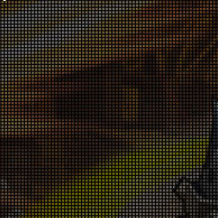
スターがっぽりキャンペーン 7月30日(木)～
【修正】協力モードの報酬が受け取れない不
8月6日(木)
具合について
026-07-30 18:00:37
020-11-06 11:40:40
「Castle Defense」開催告知！7月24日(金)
スペシャルチャレンジの不具合に対するお詫
～7月26日(日)
びにつきまして
026-07-23 18:00:30
020-06-04 18:01:46
「厳選バフジェムキャンペーン」7月23日
5月22日から5月25日まで発生したスペシャ
(木)～7月30日(木)
ルチャレンジボス報酬の不具合につきまして
026-07-23 18:00:27
020-05-25 14:38:19
「ハッピーカード値下げキャンペーン」7月
ウィークリーミッションの不具合に対する補
23日(木)～7月30日(木)
償につきまして
026-07-23 18:00:22
020-05-14 18:00:58
「アイテムショップセール」7月16日(木)～7
4月23日に発生したウィークリーミッション
月23日(木)
の不具合につきまして
026-07-16 18:00:56
020-04-28 15:00:17
「Save the KING」モード開催告知！7月17
2月27日(木)公開の「コロシアム」告知記事
日(金)～7月19日(日)
に関するお詫びと訂正につきまして
026-07-16 18:00:05
020-03-02 16:00:51
「スーパープレミアムアイテム祭り」7月16
サーバーメンテナンスの予定について
日(木)～7月23日(木)
020-02-07 10:20:24
026-07-16 18:00:02
「Domination」開催告知！7月10日(金)～7
ランクアップキャンペーンの不具合につきま
月12日(日)
して
026-07-09 18:00:23
019-12-24 18:30:17
「バフジェム掴みどり祭り」7月9日(木)～7
月16日(木)