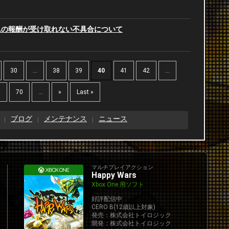
2
ムの報酬が受け取れない不具合について
2
2
30
...
38
39
40
41
42
...
2
0
70
...
»
Last »
2
ブログ
メンテナンス
ニュース
2
マルチプレイアクション
2
Happy Wars
Xbox One 用ソフト
好評配信中
CERO B(12歳以上対象)
発売：株式会社トイロジック
開発：株式会社トイロジック