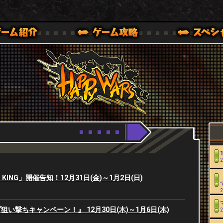
Youtube
HappyWars
@HappyWars
0,XBOX ONE VER.]
ッピーウォーズ)公式サイト [ XBOX 360,XBOX ONE VER.]
2
ANT KING」開催告知！12月31日(金)～1月2日(日)
2
い撃ちキャンペーン！』 12月30日(木)～1月6日(木)
2