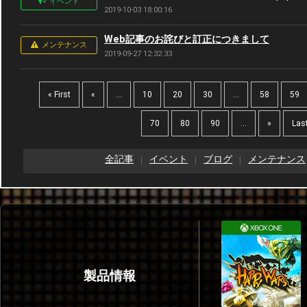
イベント
2019-10-03 18:00:16
Web記事のお詫びと訂正につきまして
メンテナンス
2019-09-27 12:32:33
« First
«
...
10
20
30
...
58
59
70
80
90
...
»
Last
全記事
イベント
ブログ
メンテナンス
製品情報