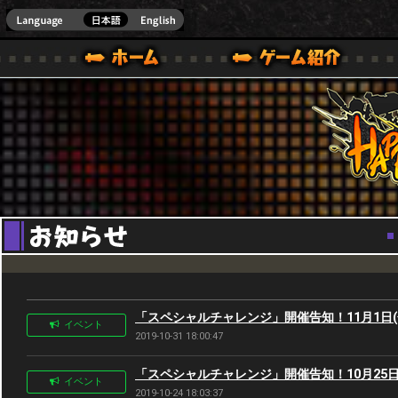
Youtube
HappyWars
@Happ
BOX ONE VER.]
ル｜HAPPY WARS(ハッピーウォーズ)公式サイト [ XBOX 360,XBOX ONE VER.]
ームガイド
サポート | HAPPY WARS(ハッピーウォーズ)公式サイト [ XB
「スペシャルチャレンジ」開催告知！11月1日(金
イベント
2019-10-31 18:00:47
「スペシャルチャレンジ」開催告知！10月25日(金
イベント
2019-10-24 18:03:37