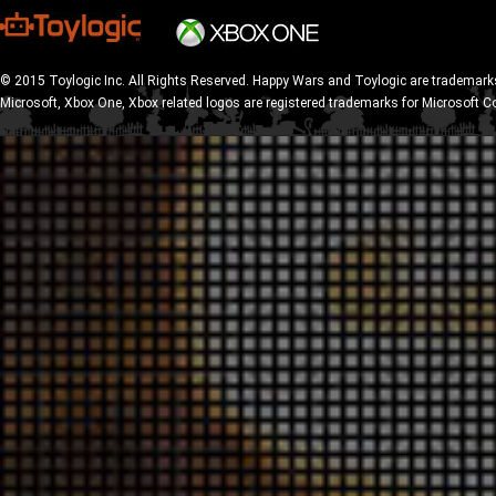
© 2015 Toylogic Inc. All Rights Reserved. Happy Wars and Toylogic are trademarks
Microsoft, Xbox One, Xbox related logos are registered trademarks for Microsoft C