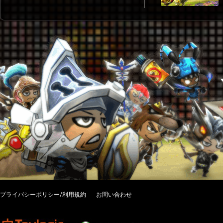
プライバシーポリシー/利用規約
お問い合わせ