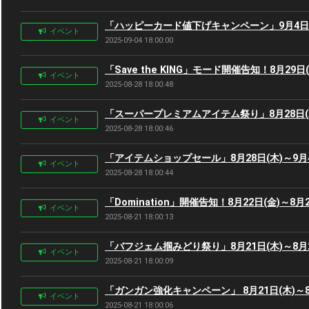
「ハッピーカード値下げキャンペーン」9月4日(木)
イベント
2025-09-04 18:00:00
「Save the KING」モード開催告知！8月29日(金
イベント
2025-08-28 18:00:48
「スーパープレミアムアイテム祭り」8月28日(木
イベント
2025-08-28 18:00:46
「アイテムショップセール」8月28日(木)～9月4
イベント
2025-08-28 18:00:44
「Domination」開催告知！8月22日(金)～8月2
イベント
2025-08-21 18:00:13
「バフジェム掴みどり祭り」8月21日(木)～8月2
イベント
2025-08-21 18:00:09
「ガンガン強化キャンペーン」 8月21日(木)～8
イベント
2025-08-21 18:00:06