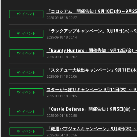
「コロシアム」開催告知！9月18日(木)～9月25
イベント
2025-09-18 18:00:27
「ランクアップキャンペーン」9月18日(木)～9月
イベント
2025-09-18 18:00:14
「Bounty Hunters」開催告知！9月12日(金) 
イベント
2025-09-11 18:00:07
「スタチュー大放出キャンペーン」9月11日(木) ～
イベント
2025-09-11 18:00:06
スターがっぽりキャンペーン 9月11日(木) ～ 9月
イベント
2025-09-11 18:00:05
「Castle Defense」開催告知！9月5日(金) ～
イベント
2025-09-04 18:00:58
「厳選バフジェムキャンペーン」9月4日(木) ～ 
イベント
2025-09-04 18:00:56