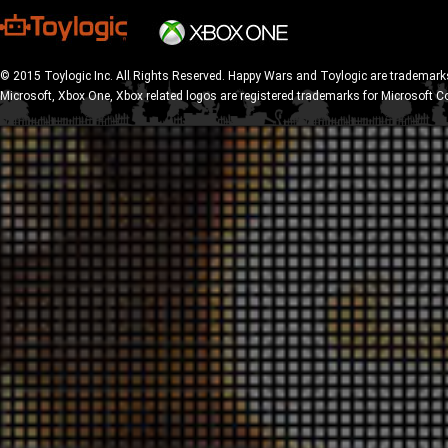
© 2015 Toylogic Inc. All Rights Reserved. Happy Wars and Toylogic are trademarks
Microsoft, Xbox One, Xbox related logos are registered trademarks for Microsoft C