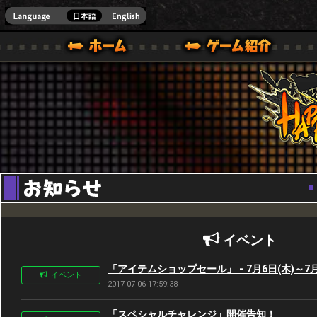
Youtube
HappyWars
@Happ
BOX ONE VER.]
ル｜HAPPY WARS(ハッピーウォーズ)公式サイト [ XBOX 360,XBOX ONE VER.]
ームガイド
サポート | HAPPY WARS(ハッピーウォーズ)公式サイト [ XB
イベント
「アイテムショップセール」 - 7月6日(木)～7月
イベント
2017-07-06 17:59:38
「スペシャルチャレンジ」開催告知！