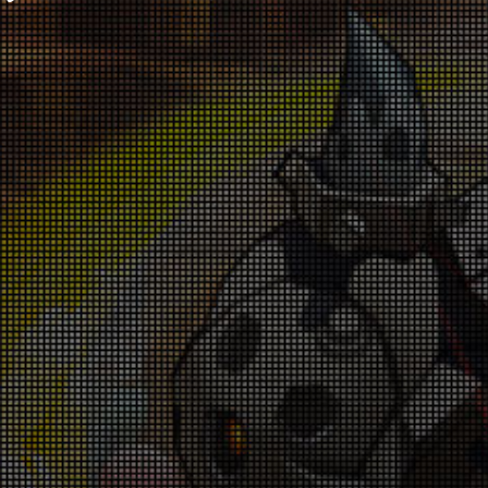
スターがっぽりキャンペーン 7月30日(木)～
【修正】協力モードの報酬が受け取れない不
8月6日(木)
具合について
026-07-30 18:00:37
020-11-06 11:40:40
「Castle Defense」開催告知！7月24日(金)
スペシャルチャレンジの不具合に対するお詫
～7月26日(日)
びにつきまして
026-07-23 18:00:30
020-06-04 18:01:46
「厳選バフジェムキャンペーン」7月23日
5月22日から5月25日まで発生したスペシャ
(木)～7月30日(木)
ルチャレンジボス報酬の不具合につきまして
026-07-23 18:00:27
020-05-25 14:38:19
「ハッピーカード値下げキャンペーン」7月
ウィークリーミッションの不具合に対する補
23日(木)～7月30日(木)
償につきまして
026-07-23 18:00:22
020-05-14 18:00:58
「アイテムショップセール」7月16日(木)～7
4月23日に発生したウィークリーミッション
月23日(木)
の不具合につきまして
026-07-16 18:00:56
020-04-28 15:00:17
「Save the KING」モード開催告知！7月17
2月27日(木)公開の「コロシアム」告知記事
日(金)～7月19日(日)
に関するお詫びと訂正につきまして
026-07-16 18:00:05
020-03-02 16:00:51
「スーパープレミアムアイテム祭り」7月16
サーバーメンテナンスの予定について
日(木)～7月23日(木)
020-02-07 10:20:24
026-07-16 18:00:02
「Domination」開催告知！7月10日(金)～7
ランクアップキャンペーンの不具合につきま
月12日(日)
して
026-07-09 18:00:23
019-12-24 18:30:17
「バフジェム掴みどり祭り」7月9日(木)～7
月16日(木)