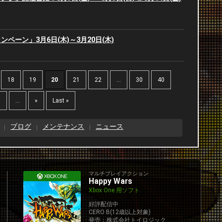
2
2
ペーン」3月6日(木)～3月20日(木)
2
2
2
2
18
19
20
21
22
...
30
40
2
2
0
...
»
Last »
2
2
ブログ
メンテナンス
ニュース
2
2
2
2
マルチプレイアクション
Happy Wars
Xbox One 用ソフト
2
2
好評配信中
CERO B(12歳以上対象)
発売：株式会社トイロジック