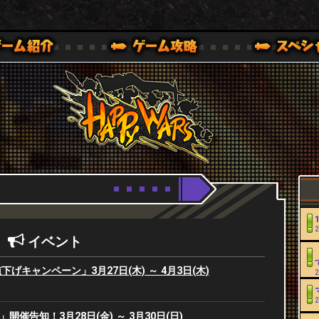
Youtube
HappyWars
@HappyWars
0,XBOX ONE VER.]
ッピーウォーズ)公式サイト [ XBOX 360,XBOX ONE VER.]
2
イベント
げキャンペーン」3月27日(木) ～ 4月3日(木)
2
2
se」開催告知！3月28日(金) ～ 3月30日(日)