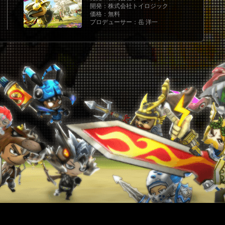
2
開発：株式会社トイロジック
価格：無料
プロデューサー：岳 洋一
2
2
2
2
2
2