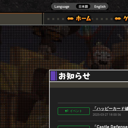
式サイト [ XBOX 360,XBOX ONE VER.]
スペシャル｜HAPPY WARS(ハッピーウォーズ)公式サイト [ XBOX 36
ゲームガイド
サポート | HAPPY WARS(ハ
「ハッピーカード値下
イベント
2025-03-27 18:00:56
「Castle Defen