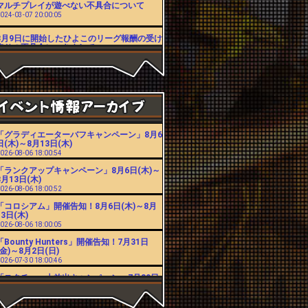
マルチプレイが遊べない不具合について
024-03-07 20:00:05
3月9日に開始したひよこのリーグ報酬の受け
取りの不具合につきまして
023-03-27 14:15:39
シーズンのランキングの不具合について
022-04-19 15:36:02
3月24日に発生したリーグ報酬の受け取りと
リーダーボード表示の不具合につきまして
022-04-01 11:18:45
「グラディエーターバフキャンペーン」8月6
【修正】コロシアムの報酬が受け取れない不
日(木)～8月13日(木)
具合について
026-08-06 18:00:54
021-11-18 18:00:14
「ランクアップキャンペーン」8月6日(木)～
コロシアムの報酬が受け取れない不具合につ
8月13日(木)
いて
026-08-06 18:00:52
021-11-12 16:59:06
「コロシアム」開催告知！8月6日(木)～8月
スペシャルチャレンジの不具合に対するお詫
13日(木)
びにつきまして
026-08-06 18:00:05
021-08-26 18:00:32
「Bounty Hunters」開催告知！7月31日
8月13日から8月16日まで発生したスペシャ
(金)～8月2日(日)
ルチャレンジボス報酬の不具合につきまして
026-07-30 18:00:46
021-08-16 16:00:43
「スタチュー大放出キャンペーン」7月30日
年末年始サポート休業のお知らせ
(木)～8月6日(木)
020-12-17 18:01:32
026-07-30 18:00:42