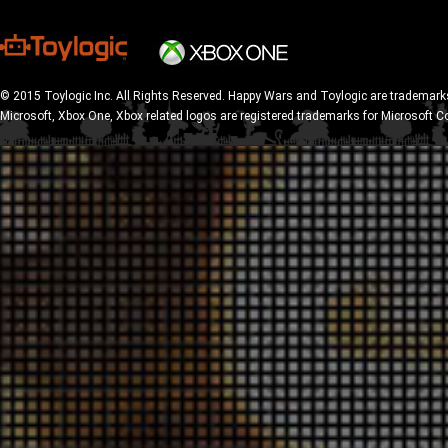
© 2015 Toylogic Inc. All Rights Reserved. Happy Wars and Toylogic are trademarks
Microsoft, Xbox One, Xbox related logos are registered trademarks for Microsoft C