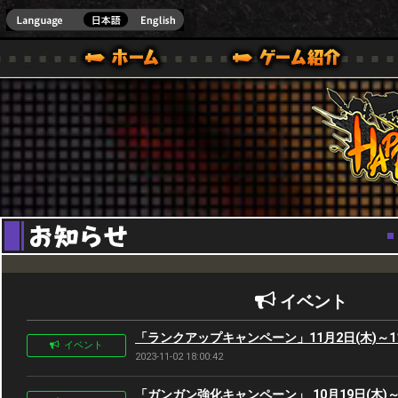
Youtube
HappyWars
@Happ
BOX ONE VER.]
ル｜HAPPY WARS(ハッピーウォーズ)公式サイト [ XBOX 360,XBOX ONE VER.]
ームガイド
サポート | HAPPY WARS(ハッピーウォーズ)公式サイト [ XB
イベント
「ランクアップキャンペーン」11月2日(木)～11
イベント
2023-11-02 18:00:42
「ガンガン強化キャンペーン」 10月19日(木)～1