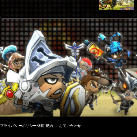
プライバシーポリシー/利用規約
お問い合わせ