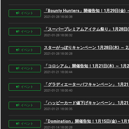
「Bounty Hunters」開催告知！1月29日(金) 
イベント
2021-01-28 18:00:38
「スーパープレミアムアイテム祭り」1月28日(木)
イベント
2021-01-28 18:00:32
スターがっぽりキャンペーン 1月28日(木) ～ 2
イベント
2021-01-28 18:00:28
「コロシアム」開催告知！1月21日(木) ～ 1月2
イベント
2021-01-21 18:00:44
「グラディエーターバフキャンペーン」 1月21日(木
イベント
2021-01-21 18:00:40
「ハッピーカード値下げキャンペーン」 1月21日(木
イベント
2021-01-21 18:00:35
「Domination」開催告知！1月15日(金)～1月1
イベント
2021-01-14 18:00:28