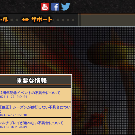
12周年記念イベントの不具合について
024-11-27 19:04:24
【修正】シーズンが移行しない不具合につい
て
024-04-17 18:53:18
マルチプレイが遊べない不具合について
024-03-07 21:34:39