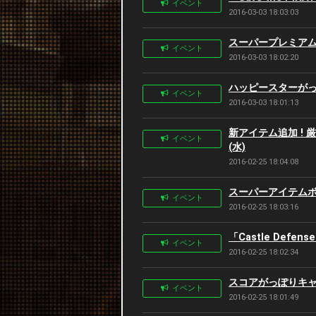
イベント
2016-03-03 18:03:03
スーパープレミアム大
イベント
2016-03-03 18:02:20
ハッピースターがっぽ
イベント
2016-03-03 18:01:13
新アイテム追加 ! 
イベント
(水)
2016-02-25 18:04:08
スーパーアイテムボッ
イベント
2016-02-25 18:03:16
「Castle Defe
イベント
2016-02-25 18:02:34
スコアがっぽりキャンペ
イベント
2016-02-25 18:01:49