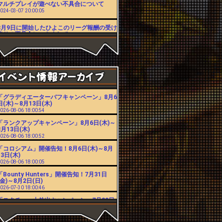
マルチプレイが遊べない不具合について
024-03-07 20:00:05
3月9日に開始したひよこのリーグ報酬の受け
取りの不具合につきまして
023-03-27 14:15:39
シーズンのランキングの不具合について
022-04-19 15:36:02
3月24日に発生したリーグ報酬の受け取りと
リーダーボード表示の不具合につきまして
022-04-01 11:18:45
「グラディエーターバフキャンペーン」8月6
【修正】コロシアムの報酬が受け取れない不
日(木)～8月13日(木)
具合について
026-08-06 18:00:54
021-11-18 18:00:14
「ランクアップキャンペーン」8月6日(木)～
コロシアムの報酬が受け取れない不具合につ
8月13日(木)
いて
026-08-06 18:00:52
021-11-12 16:59:06
「コロシアム」開催告知！8月6日(木)～8月
スペシャルチャレンジの不具合に対するお詫
13日(木)
びにつきまして
026-08-06 18:00:05
021-08-26 18:00:32
「Bounty Hunters」開催告知！7月31日
8月13日から8月16日まで発生したスペシャ
(金)～8月2日(日)
ルチャレンジボス報酬の不具合につきまして
026-07-30 18:00:46
021-08-16 16:00:43
「スタチュー大放出キャンペーン」7月30日
年末年始サポート休業のお知らせ
(木)～8月6日(木)
020-12-17 18:01:32
026-07-30 18:00:42