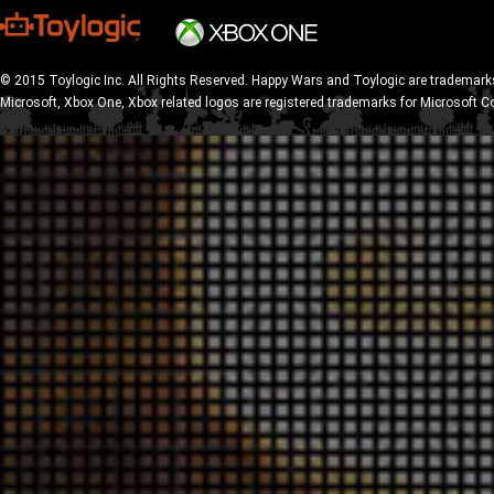
© 2015 Toylogic Inc. All Rights Reserved. Happy Wars and Toylogic are trademarks
Microsoft, Xbox One, Xbox related logos are registered trademarks for Microsoft C