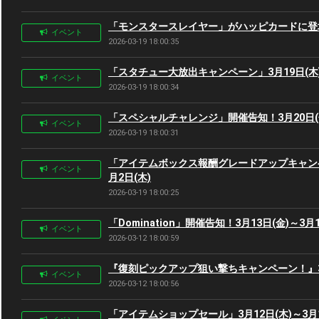
「モンスタースレイヤー」がハッピカードに登場！3
イベント
2026-03-19 18:00:35
「スタチュー大放出キャンペーン」3月19日(木)
イベント
2026-03-19 18:00:34
「スペシャルチャレンジ」開催告知！3月20日(金
イベント
2026-03-19 18:00:31
「アイテムボックス報酬グレードアップキャンペ
イベント
月2日(木)
2026-03-19 18:00:25
「Domination」開催告知！3月13日(金)～3月1
イベント
2026-03-12 18:00:59
『復刻ピックアップ狙い撃ちキャンペーン！』3月1
イベント
2026-03-12 18:00:56
「アイテムショップセール」3月12日(木)～3月1