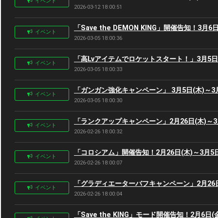
イベント
2026-03-12 18:00:51
「Save the DEMON KING」開催告知！3月6日
イベント
2026-03-05 18:00:36
「高Lvアイテムでロケットスタート！」3月5日(木
イベント
2026-03-05 18:00:33
「ガンガン強化キャンペーン」 3月5日(木)～3月
イベント
2026-03-05 18:00:30
「ランクアップキャンペーン」2月26日(木)～3月
イベント
2026-02-26 18:00:32
「コロシアム」開催告知！2月26日(木)～3月5日
イベント
2026-02-26 18:00:07
「グラディエーターバフキャンペーン」2月26日(
イベント
2026-02-26 18:00:04
「Save the KING」モード開催告知！2月6日(