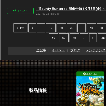
「Bounty Hunters」開催告知！9月3日(金) ～
イベント
2021-09-02 18:00:19
« First
«
...
10
20
30
...
40
41
50
60
70
...
»
Last
全記事
イベント
ブログ
メンテナンス
製品情報