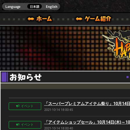
Youtube
HappyWars
@Happ
BOX ONE VER.]
ル｜HAPPY WARS(ハッピーウォーズ)公式サイト [ XBOX 360,XBOX ONE VER.]
ームガイド
サポート | HAPPY WARS(ハッピーウォーズ)公式サイト [ XB
「スーパープレミアムアイテム祭り」10月14日(木
イベント
2021-10-14 18:00:45
「アイテムショップセール」10月14日(木)～10月
イベント
2021-10-14 18:00:40