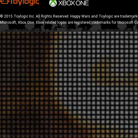
© 2015 Toylogic Inc. All Rights Reserved. Happy Wars and Toylogic are trademarks
Microsoft, Xbox One, Xbox related logos are registered trademarks for Microsoft C