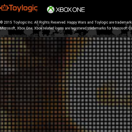
© 2015 Toylogic Inc. All Rights Reserved. Happy Wars and Toylogic are trademarks
Microsoft, Xbox One, Xbox related logos are registered trademarks for Microsoft C