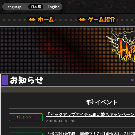
Youtube
HappyWars
@Happ
BOX ONE VER.]
ル｜HAPPY WARS(ハッピーウォーズ)公式サイト [ XBOX 360,XBOX ONE VER.]
ームガイド
サポート | HAPPY WARS(ハッピーウォーズ)公式サイト [ XB
イベント
「ピックアップアイテム狙い撃ちキャンペーン」7月
イベント
2016-07-14 18:02:07
「ボス討伐任務」開催中！7月14日(木)～7月20