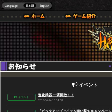
Youtube
HappyWars
@Happ
BOX ONE VER.]
ル｜HAPPY WARS(ハッピーウォーズ)公式サイト [ XBOX 360,XBOX ONE VER.]
ームガイド
サポート | HAPPY WARS(ハッピーウォーズ)公式サイト [ XB
イベント
進化武器 一斉開放！！
イベント
2016-06-24 10:14:08
「ピックアップアイテム狙い撃ちキャンペーン」-6