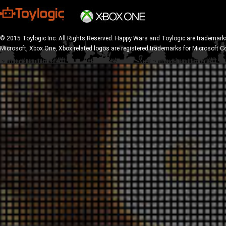
© 2015 Toylogic Inc. All Rights Reserved. Happy Wars and Toylogic are trademarks
Microsoft, Xbox One, Xbox related logos are registered trademarks for Microsoft C