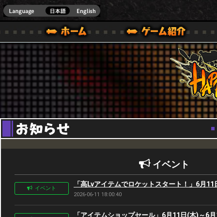
Youtube
HappyWars
@Happ
BOX ONE VER.]
ル｜HAPPY WARS(ハッピーウォーズ)公式サイト [ XBOX 360,XBOX ONE VER.]
ームガイド
サポート | HAPPY WARS(ハッピーウォーズ)公式サイト [ XB
イベント
「高Lvアイテムでロケットスタート！」6月11日(
イベント
2026-06-11 18:00:40
「アイテムショップセール」6月11日(木)～6月1