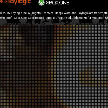
© 2015 Toylogic Inc. All Rights Reserved. Happy Wars and Toylogic are trademarks
Microsoft, Xbox One, Xbox related logos are registered trademarks for Microsoft C