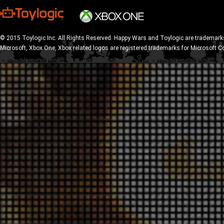
© 2015 Toylogic Inc. All Rights Reserved. Happy Wars and Toylogic are trademarks
Microsoft, Xbox One, Xbox related logos are registered trademarks for Microsoft C