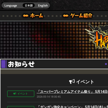
Youtube
HappyWars
@Happ
BOX ONE VER.]
ル｜HAPPY WARS(ハッピーウォーズ)公式サイト [ XBOX 360,XBOX ONE VER.]
ームガイド
サポート | HAPPY WARS(ハッピーウォーズ)公式サイト [ XB
イベント
「スーパープレミアムアイテム祭り」 5月14日(木
イベント
2026-05-14 18:00:45
「ガンガン強化キャンペーン」 5月14日(木)～5