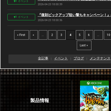
イベント
2026-04-23 18:00:39
『復刻ピックアップ狙い撃ちキャンペーン！』4月2
イベント
2026-04-23 18:00:36
« First
«
...
2
3
4
5
6
...
10
Last »
全記事
イベント
ブログ
メンテナンス
製品情報