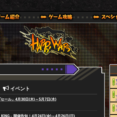
Youtube
HappyWars
@HappyWars
0,XBOX ONE VER.]
ッピーウォーズ)公式サイト [ XBOX 360,XBOX ONE VER.]
2
イベント
ール」4月30日(木)～5月7日(木)
2
2
ANT KING」開催告知！4月24日(金)～4月26日(日)