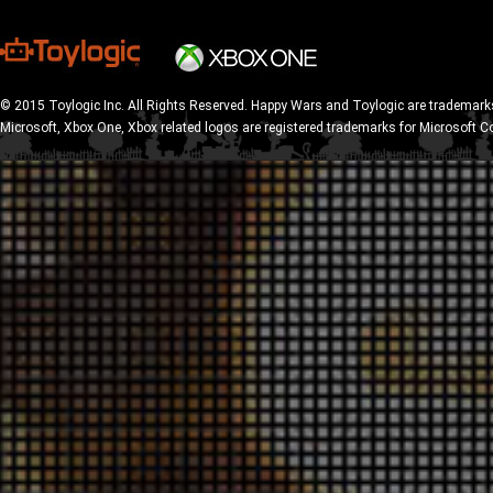
© 2015 Toylogic Inc. All Rights Reserved. Happy Wars and Toylogic are trademarks
Microsoft, Xbox One, Xbox related logos are registered trademarks for Microsoft C