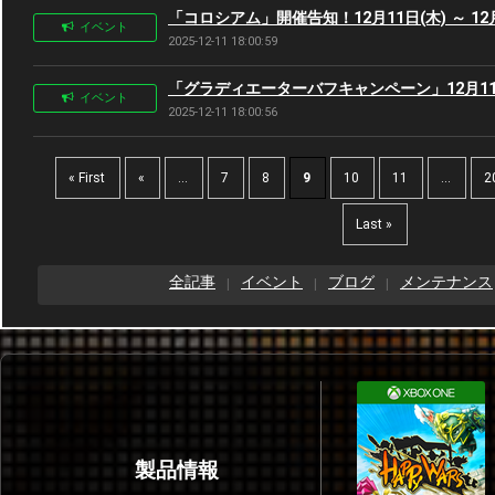
「コロシアム」開催告知！12月11日(木) ～ 12月
イベント
2025-12-11 18:00:59
「グラディエーターバフキャンペーン」12月11日(木
イベント
2025-12-11 18:00:56
« First
«
...
7
8
9
10
11
...
2
Last »
全記事
イベント
ブログ
メンテナンス
製品情報