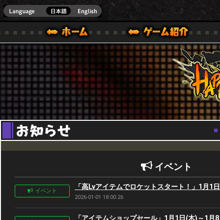
Youtube
HappyWars
@Happ
BOX ONE VER.]
ル｜HAPPY WARS(ハッピーウォーズ)公式サイト [ XBOX 360,XBOX ONE VER.]
ームガイド
サポート | HAPPY WARS(ハッピーウォーズ)公式サイト [ XB
イベント
「高Lvアイテムでロケットスタート！」1月1日(木
イベント
2026-01-01 18:00:26
「アイテムショップセール」1月1日(木)～1月8