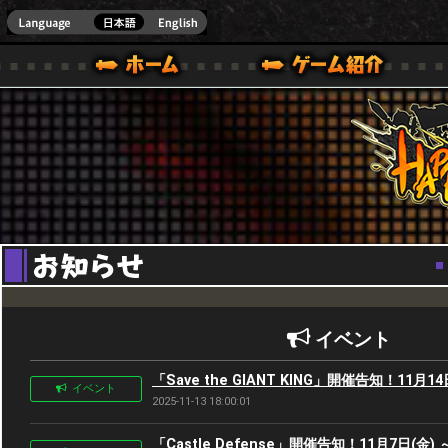
Youtube
HappyWars
@Happ
BOX ONE VER.]
ル｜HAPPY WARS(ハッピーウォーズ)公式サイト [ XBOX 360,XBOX ONE VER.]
ームガイド
サポート | HAPPY WARS(ハッピーウォーズ)公式サイト [ XB
イベント
「Save the GIANT KING」開催告知！11月14
イベント
2025-11-13 18:00:01
「Castle Defense」開催告知！11月7日(金) ～