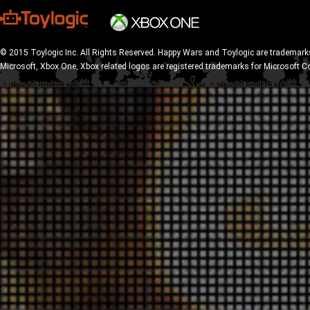
© 2015 Toylogic Inc. All Rights Reserved. Happy Wars and Toylogic are trademarks
Microsoft, Xbox One, Xbox related logos are registered trademarks for Microsoft C