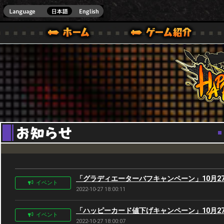
Youtube
HappyWars
@Happ
BOX ONE VER.]
ル｜HAPPY WARS(ハッピーウォーズ)公式サイト [ XBOX 360,XBOX ONE VER.]
ームガイド
サポート | HAPPY WARS(ハッピーウォーズ)公式サイト [ XB
「グラディエーターバフキャンペーン」10月27日(
イベント
2022-10-27 18:00:11
「ハッピーカード値下げキャンペーン」10月27日(
イベント
2022-10-27 18:00:07