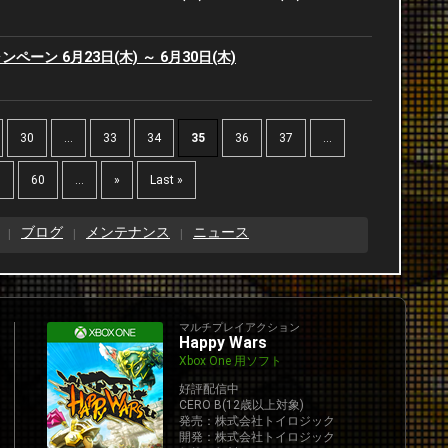
2
ーン 6月23日(木) ～ 6月30日(木)
2
2
30
...
33
34
35
36
37
...
2
0
60
...
»
Last »
2
ブログ
メンテナンス
ニュース
2
マルチプレイアクション
2
Happy Wars
Xbox One 用ソフト
好評配信中
CERO B(12歳以上対象)
発売：株式会社トイロジック
開発：株式会社トイロジック