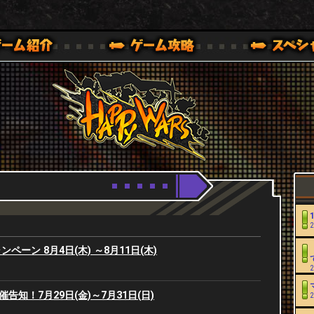
Youtube
HappyWars
@HappyWars
0,XBOX ONE VER.]
ッピーウォーズ)公式サイト [ XBOX 360,XBOX ONE VER.]
2
ーン 8月4日(木) ～8月11日(木)
2
開催告知！7月29日(金)～7月31日(日)
2