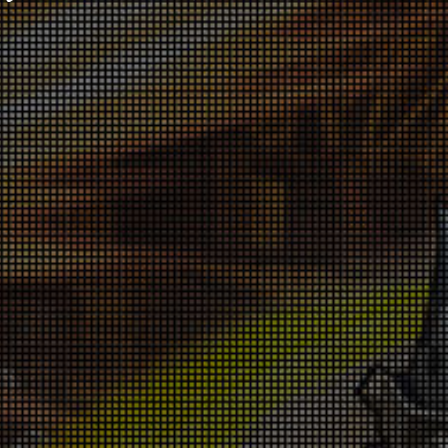
スターがっぽりキャンペーン 7月30日(木)～
【修正】協力モードの報酬が受け取れない不
8月6日(木)
具合について
026-07-30 18:00:37
020-11-06 11:40:40
「Castle Defense」開催告知！7月24日(金)
スペシャルチャレンジの不具合に対するお詫
～7月26日(日)
びにつきまして
026-07-23 18:00:30
020-06-04 18:01:46
「厳選バフジェムキャンペーン」7月23日
5月22日から5月25日まで発生したスペシャ
(木)～7月30日(木)
ルチャレンジボス報酬の不具合につきまして
026-07-23 18:00:27
020-05-25 14:38:19
「ハッピーカード値下げキャンペーン」7月
ウィークリーミッションの不具合に対する補
23日(木)～7月30日(木)
償につきまして
026-07-23 18:00:22
020-05-14 18:00:58
「アイテムショップセール」7月16日(木)～7
4月23日に発生したウィークリーミッション
月23日(木)
の不具合につきまして
026-07-16 18:00:56
020-04-28 15:00:17
「Save the KING」モード開催告知！7月17
2月27日(木)公開の「コロシアム」告知記事
日(金)～7月19日(日)
に関するお詫びと訂正につきまして
026-07-16 18:00:05
020-03-02 16:00:51
「スーパープレミアムアイテム祭り」7月16
サーバーメンテナンスの予定について
日(木)～7月23日(木)
020-02-07 10:20:24
026-07-16 18:00:02
「Domination」開催告知！7月10日(金)～7
ランクアップキャンペーンの不具合につきま
月12日(日)
して
026-07-09 18:00:23
019-12-24 18:30:17
「バフジェム掴みどり祭り」7月9日(木)～7
月16日(木)