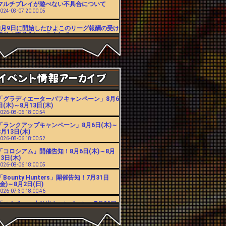
マルチプレイが遊べない不具合について
024-03-07 20:00:05
3月9日に開始したひよこのリーグ報酬の受け
取りの不具合につきまして
023-03-27 14:15:39
シーズンのランキングの不具合について
022-04-19 15:36:02
3月24日に発生したリーグ報酬の受け取りと
リーダーボード表示の不具合につきまして
022-04-01 11:18:45
「グラディエーターバフキャンペーン」8月6
【修正】コロシアムの報酬が受け取れない不
日(木)～8月13日(木)
具合について
026-08-06 18:00:54
021-11-18 18:00:14
「ランクアップキャンペーン」8月6日(木)～
コロシアムの報酬が受け取れない不具合につ
8月13日(木)
いて
026-08-06 18:00:52
021-11-12 16:59:06
「コロシアム」開催告知！8月6日(木)～8月
スペシャルチャレンジの不具合に対するお詫
13日(木)
びにつきまして
026-08-06 18:00:05
021-08-26 18:00:32
「Bounty Hunters」開催告知！7月31日
8月13日から8月16日まで発生したスペシャ
(金)～8月2日(日)
ルチャレンジボス報酬の不具合につきまして
026-07-30 18:00:46
021-08-16 16:00:43
「スタチュー大放出キャンペーン」7月30日
年末年始サポート休業のお知らせ
(木)～8月6日(木)
020-12-17 18:01:32
026-07-30 18:00:42