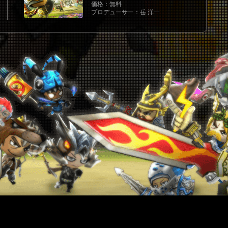
2
価格：無料
プロデューサー：岳 洋一
2
2
2
2
2
2